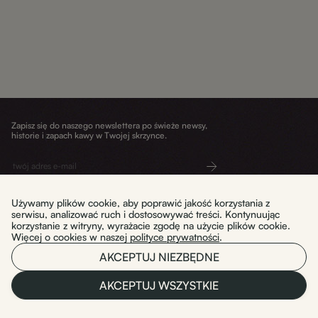
Zapisz się do naszego newslettera po świeże newsy,
historie i zapach kawy w Twojej skrzynce.
Wyślij
Używamy plików cookie, aby poprawić jakość korzystania z
serwisu, analizować ruch i dostosowywać treści. Kontynuując
korzystanie z witryny, wyrażacie zgodę na użycie plików cookie.
Więcej o cookies w naszej
polityce prywatności
.
Dostawa i zwroty
WYPAL TO. sp. z o.o.
AKCEPTUJ NIEZBĘDNE
Regulamin
Polityka prywatności
ul. Mała 3/U2
Warszawa 03-423
AKCEPTUJ WSZYSTKIE
NIP: 5214118463
English
REGON: 541776440