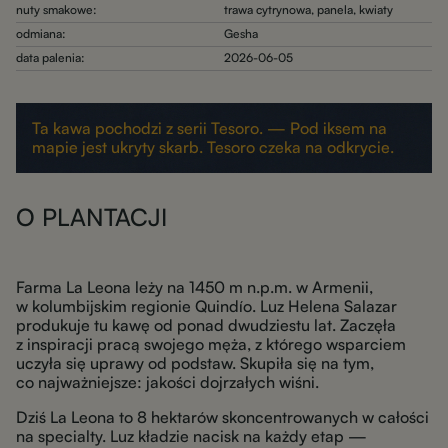
nuty smakowe:
trawa cytrynowa, panela, kwiaty
odmiana:
Gesha
data palenia:
2026-06-05
Ta kawa pochodzi z serii Tesoro. — Pod iksem na
mapie jest ukryty skarb. Tesoro czeka na odkrycie.
O PLANTACJI
Farma La Leona leży na 1450 m n.p.m. w Armenii,
w kolumbijskim regionie Quindío. Luz Helena Salazar
produkuje tu kawę od ponad dwudziestu lat. Zaczęła
z inspiracji pracą swojego męża, z którego wsparciem
uczyła się uprawy od podstaw. Skupiła się na tym,
co najważniejsze: jakości dojrzałych wiśni.
Dziś La Leona to 8 hektarów skoncentrowanych w całości
na specialty. Luz kładzie nacisk na każdy etap —