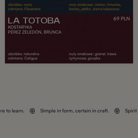
obróbka: myta
nuty smakowe: melon, limonka,
odmiana: Pacamara
kwiaty, jabłko, ziarna kakaowca
69
PLN
LA TOTOBA
DODAJ DO KOSZYKA
KOSTARYKA
PÉREZ ZELEDÓN, BRUNCA
obróbka: naturalna
nuty smakowe: granat, trawa
odmiana: Catigua
cytrynowa, gruszka
DODAJ DO KOSZYKA
re to learn.
Simple in form, certain in craft.
Spiri