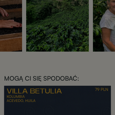
MOGĄ CI SIĘ SPODOBAĆ:
79
PLN
VILLA BETULIA
KOLUMBIA
ACEVEDO, HUILA