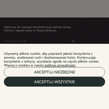
Zapisz się do naszego newslettera po świeże newsy,
historie i zapach kawy w Twojej skrzynce.
Wyślij
Używamy plików cookie, aby poprawić jakość korzystania z
serwisu, analizować ruch i dostosowywać treści. Kontynuując
korzystanie z witryny, wyrażacie zgodę na użycie plików cookie.
Więcej o cookies w naszej
polityce prywatności
.
Dostawa i zwroty
WYPAL TO. sp. z o.o.
AKCEPTUJ NIEZBĘDNE
Regulamin
Polityka prywatności
ul. Mała 3/U2
Warszawa 03-423
AKCEPTUJ WSZYSTKIE
NIP: 5214118463
English
REGON: 541776440
KRS: 0001174144
AST (0)
WSZYSTKIE KAWY (12)
ESPRESS
Instagram
Facebook