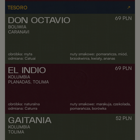
TESORO
69
PLN
DON OCTAVIO
BOLIWIA
CARANAVI
obróbka: myta
nuty smakowe: pomarańcza, miód,
odmiana: Catuai
brzoskwinia, kwiaty, ananas
69
PLN
EL INDIO
DODAJ DO KOSZYKA
KOLUMBIA
PLANADAS, TOLIMA
obróbka: naturalna
nuty smakowe: marakuja, czekolada,
odmiana: Caturra
pomarańcza, borówka
52
PLN
GAITANIA
DODAJ DO KOSZYKA
KOLUMBIA
TOLIMA