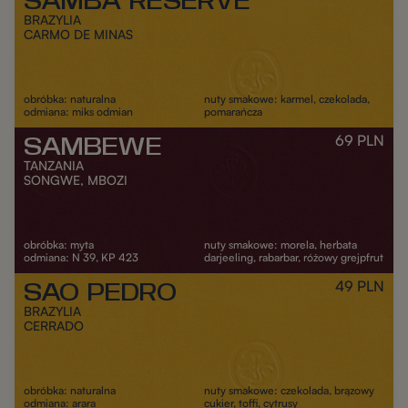
SAMBA RESERVE
DODAJ DO KOSZYKA
BRAZYLIA
CARMO DE MINAS
obróbka: naturalna
nuty smakowe: karmel, czekolada,
odmiana: miks odmian
pomarańcza
69
PLN
SAMBEWE
DODAJ DO KOSZYKA
TANZANIA
SONGWE, MBOZI
obróbka: myta
nuty smakowe: morela, herbata
odmiana: N 39, KP 423
darjeeling, rabarbar, różowy grejpfrut
49
PLN
SAO PEDRO
DODAJ DO KOSZYKA
BRAZYLIA
CERRADO
obróbka: naturalna
nuty smakowe: czekolada, brązowy
odmiana: arara
cukier, toffi, cytrusy