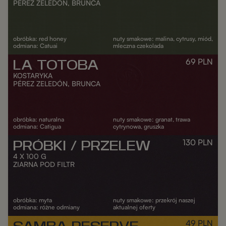
PÉREZ ZELEDÓN, BRUNCA
obróbka: red honey
nuty smakowe: malina, cytrusy, miód,
odmiana: Catuai
mleczna czekolada
69
PLN
LA TOTOBA
DODAJ DO KOSZYKA
KOSTARYKA
PÉREZ ZELEDÓN, BRUNCA
obróbka: naturalna
nuty smakowe: granat, trawa
odmiana: Catigua
cytrynowa, gruszka
130
PLN
PRÓBKI / PRZELEW
DODAJ DO KOSZYKA
4 X 100 G
ZIARNA POD FILTR
obróbka: myta
nuty smakowe: przekrój naszej
odmiana: różne odmiany
aktualnej oferty
49
PLN