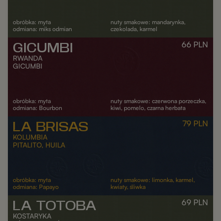
obróbka: myta
nuty smakowe: mandarynka,
odmiana: miks odmian
czekolada, karmel
66
PLN
GICUMBI
DODAJ DO KOSZYKA
RWANDA
GICUMBI
obróbka: myta
nuty smakowe: czerwona porzeczka,
odmiana: Bourbon
kiwi, pomelo, czarna herbata
79
PLN
LA BRISAS
DODAJ DO KOSZYKA
KOLUMBIA
PITALITO, HUILA
obróbka: myta
nuty smakowe: limonka, karmel,
odmiana: Papayo
kwiaty, śliwka
69
PLN
LA TOTOBA
DODAJ DO KOSZYKA
KOSTARYKA